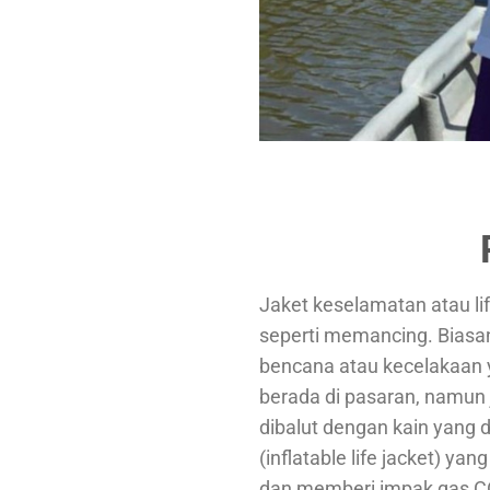
Jaket keselamatan atau lif
seperti memancing. Biasan
bencana atau kecelakaan y
berada di pasaran, namun j
dibalut dengan kain yang 
(inflatable life jacket) ya
dan memberi impak gas C