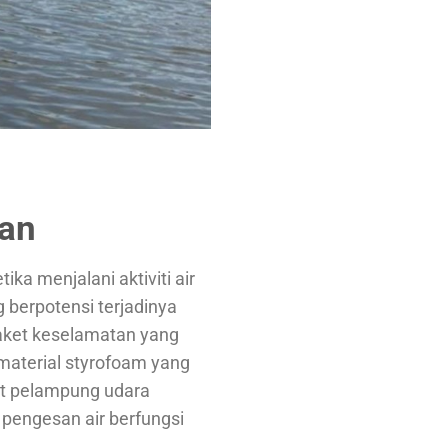
tan
ka menjalani aktiviti air
 berpotensi terjadinya
jaket keselamatan yang
 material styrofoam yang
ket pelampung udara
at pengesan air berfungsi