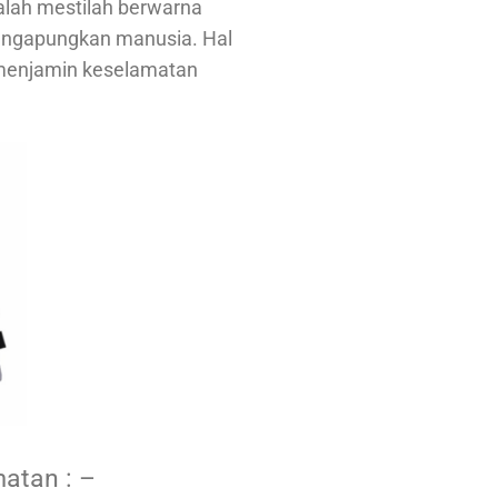
ialah mestilah berwarna
mengapungkan manusia. Hal
i menjamin keselamatan
matan : –