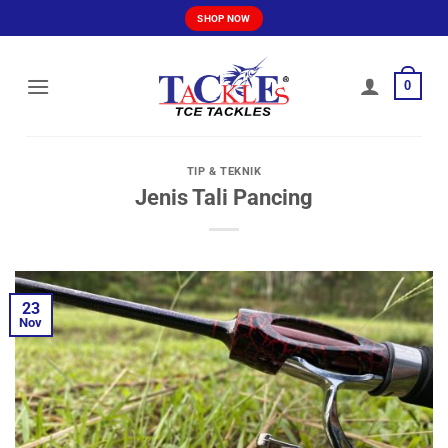
Skip
SHOP NOW
to
content
0
TIP & TEKNIK
Jenis Tali Pancing
23
Nov