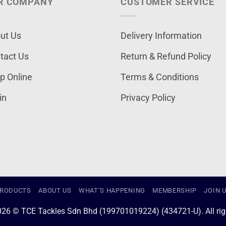
R COMPANY
CUSTOMER SERVICE
ut Us
Delivery Information
tact Us
Return & Refund Policy
p Online
Terms & Conditions
in
Privacy Policy
RODUCTS
ABOUT US
WHAT’S HAPPENING
MEMBERSHIP
JOIN 
026 © TCE Tackles Sdn Bhd (199701019224) (434721-U). All righ