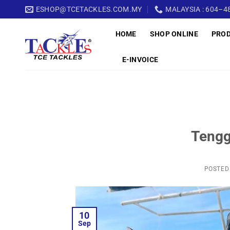
Skip
ESHOP@TCETACKLES.COM.MY
MALAYSIA : 604–48
to
HOME
SHOP ONLINE
PRO
content
E-INVOICE
Tengg
POSTED
10
Sep