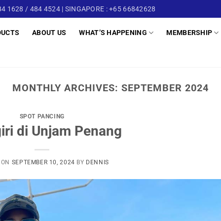
4 1628 / 484 4524 | SINGAPORE : +65 66842628
DUCTS
ABOUT US
WHAT’S HAPPENING
MEMBERSHIP
MONTHLY ARCHIVES:
SEPTEMBER 2024
SPOT PANCING
iri di Unjam Penang
 ON
SEPTEMBER 10, 2024
BY
DENNIS