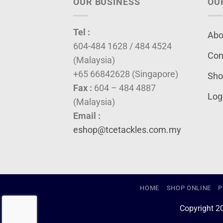
OUR BUSINESS
OU
Tel :
Abo
604-484 1628 / 484 4524
Con
(Malaysia)
+65 66842628 (Singapore)
Sho
Fax :
604 – 484 4887
Log
(Malaysia)
Email :
eshop@tcetackles.com.my
HOME
SHOP ONLINE
P
Copyright 2