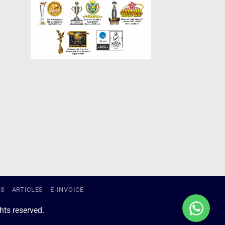
US
ARTICLES
E-INVOICE
ts reserved.