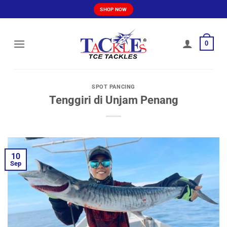
Skip
SHOP NOW
to
content
0
SPOT PANCING
Tenggiri di Unjam Penang
10
Sep