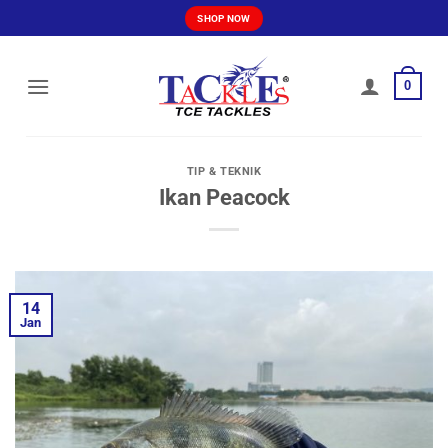
Skip
SHOP NOW
to
content
0
TIP & TEKNIK
Ikan Peacock
14
Jan