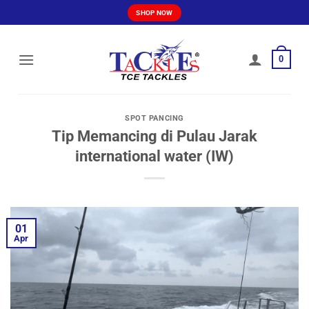
Skip
SHOP NOW
to
content
0
SPOT PANCING
Tip Memancing di Pulau Jarak
international water (IW)
01
Apr