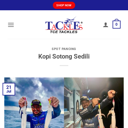
Skip
SHOP NOW
to
content
0
SPOT PANCING
Kopi Sotong Sedili
21
Jul