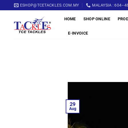
Skip
ESHOP@TCETACKLES.COM.MY
MALAYSIA : 604–48
to
HOME
SHOP ONLINE
PRO
content
E-INVOICE
29
Aug