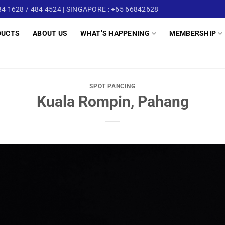
4 1628 / 484 4524 | SINGAPORE : +65 66842628
DUCTS
ABOUT US
WHAT’S HAPPENING
MEMBERSHIP
SPOT PANCING
Kuala Rompin, Pahang