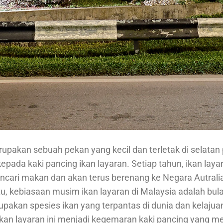
upakan sebuah pekan yang kecil dan terletak di selatan
kepada kaki pancing ikan layaran. Setiap tahun, ikan lay
ari makan dan akan terus berenang ke Negara Autralia. 
, kebiasaan musim ikan layaran di Malaysia adalah bul
upakan spesies ikan yang terpantas di dunia dan kelajuan
kan layaran ini menjadi kegemaran kaki pancing yang me