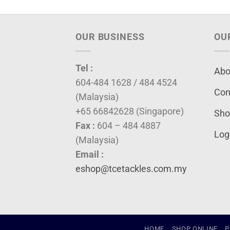
OUR BUSINESS
OU
Tel :
Abo
604-484 1628 / 484 4524
Con
(Malaysia)
+65 66842628 (Singapore)
Sho
Fax :
604 – 484 4887
Log
(Malaysia)
Email :
eshop@tcetackles.com.my
HOME
SHOP ONLINE
P