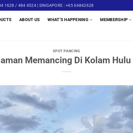
4 1628 / 484 4524 | SINGAPORE : +65 66842628
DUCTS
ABOUT US
WHAT’S HAPPENING
MEMBERSHIP
SPOT PANCING
laman Memancing Di Kolam Hulu 