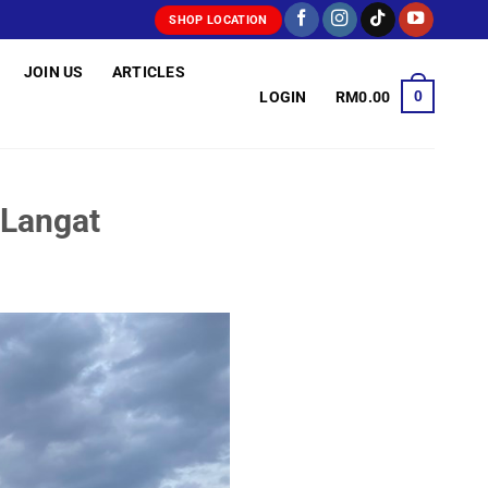
SHOP LOCATION
JOIN US
ARTICLES
0
LOGIN
RM
0.00
Langat