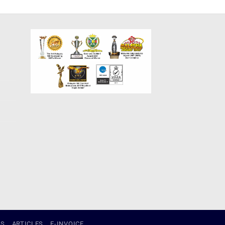
US
ARTICLES
E-INVOICE