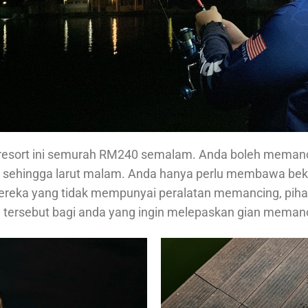
i resort ini semurah RM240 semalam. Anda boleh memanc
n sehingga larut malam. Anda hanya perlu membawa bek
reka yang tidak mempunyai peralatan memancing, piha
 tersebut bagi anda yang ingin melepaskan gian meman