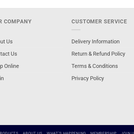
R COMPANY
CUSTOMER SERVICE
ut Us
Delivery Information
tact Us
Return & Refund Policy
p Online
Terms & Conditions
in
Privacy Policy
RODUCTS
ABOUT US
WHAT’S HAPPENING
MEMBERSHIP
JOIN 