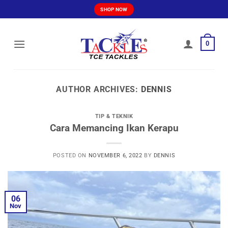
Skip
SHOP NOW
to
content
0
AUTHOR ARCHIVES:
DENNIS
TIP & TEKNIK
Cara Memancing Ikan Kerapu
POSTED ON
NOVEMBER 6, 2022
BY
DENNIS
06
Nov