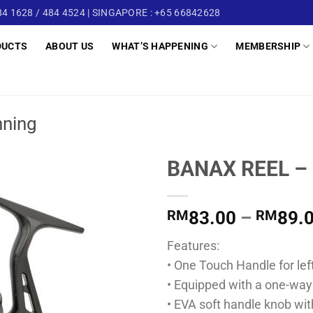
4 1628 / 484 4524 | SINGAPORE : +65 66842628
DUCTS
ABOUT US
WHAT’S HAPPENING
MEMBERSHIP
nning
BANAX REEL –
RM
83.00
–
RM
89.
Features:
• One Touch Handle for lef
• Equipped with a one-way 
• EVA soft handle knob wit