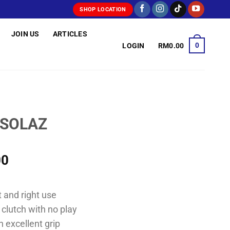
SHOP LOCATION
JOIN US
ARTICLES
0
LOGIN
RM
0.00
 SOLAZ
Price
00
range:
RM83.00
t and right use
through
clutch with no play
RM89.00
h excellent grip