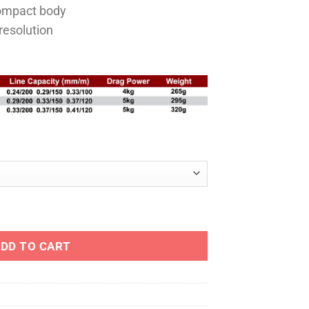
compact body
 resolution
ty
DD TO CART