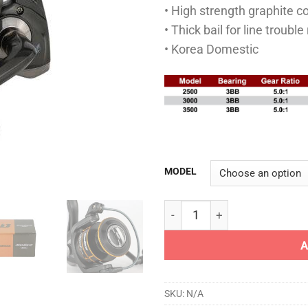
• High strength graphite 
• Thick bail for line trouble
• Korea Domestic
MODEL
BANAX REEL - SOLAZ quanti
A
SKU:
N/A