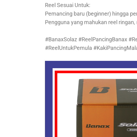
Reel Sesuai Untuk:
Pemancing baru (beginner) hingga pe
Pengguna yang mahukan reel ringan,
#BanaxSolaz #ReelPancingBanax #R
#ReelUntukPemula #KakiPancingMal