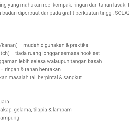
ng yang mahukan reel kompak, ringan dan tahan lasak. 
ta badan diperbuat daripada grafit berkuatan tinggi, SOL
i/kanan) – mudah digunakan & praktikal
utch) – tiada ruang longgar semasa hook set
gaman lebih selesa walaupun tangan basah
 – ringan & tahan hentakan
an masalah tali berpintal & sangkut
uara
siakap, gelama, tilapia & lampam
pelampung