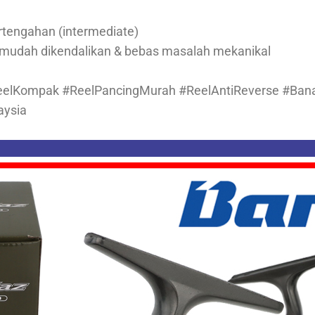
rtengahan (intermediate)
 mudah dikendalikan & bebas masalah mekanikal
eelKompak #ReelPancingMurah #ReelAntiReverse #Ban
aysia