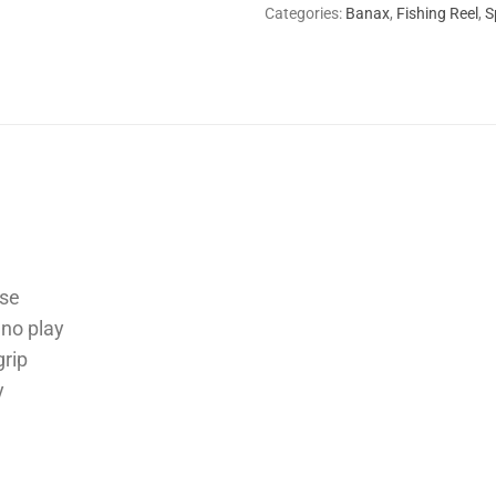
Categories:
Banax
,
Fishing Reel
,
S
use
 no play
grip
y